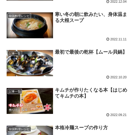
2022.12.04
寒い冬の朝に飲みたい、身体温ま
韓国料理レシピ
る大根スープ
2022.11.11
最初で最後の乾杯【ムール貝鍋】
記事一覧
2022.10.20
キムチが作りたくなる本【はじめ
記事一覧
てキムチの本】
2022.09.21
本格冷麺スープの作り方
韓国料理レシピ