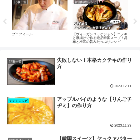
記事一覧
韓国料理レシピ
キ
】
プロフィール
【ヴィーガンユッケジャン】エノキ
トマ
と厚揚げで作る絶品韓国スープ！昆
布と椎茸の旨みたっぷりレシピ
失敗しない！本格カクテキの作り
記事一覧
方
2023.12.11
アップルパイのような【りんごチ
チヂミレシピ
ヂミ】の作り方
2023.11.29
【韓国スイーツ】ヤックァバター