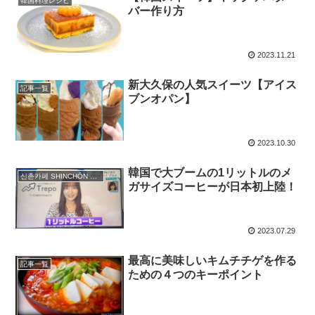
韓国料理レシピ
バー作り方
2023.11.21
新大久保の人気スイーツ【アイス
記事一覧
ブンオパン】
2023.10.30
韓国で大ブームの1リットルのメ
신촌카페 SHINCHŌN CAFĒ
ガサイズコーヒーが日本初上陸！
2023.07.29
最高に美味しいキムチチゲを作る
記事一覧
ための４つのキーポイント