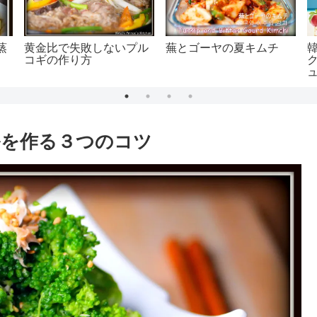
蒸
黄金比で失敗しないプル
蕪とゴーヤの夏キムチ
コギの作り方
ュ
P
ルを作る３つのコツ