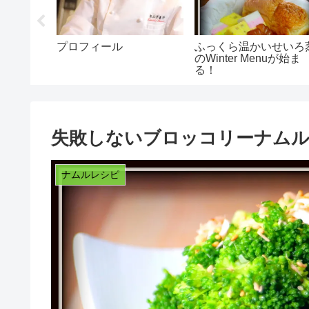
ぷり！新
プロフィール
ふっくら温かいせいろ
のWinter Menuが始ま
る！
失敗しないブロッコリーナム
ナムルレシピ