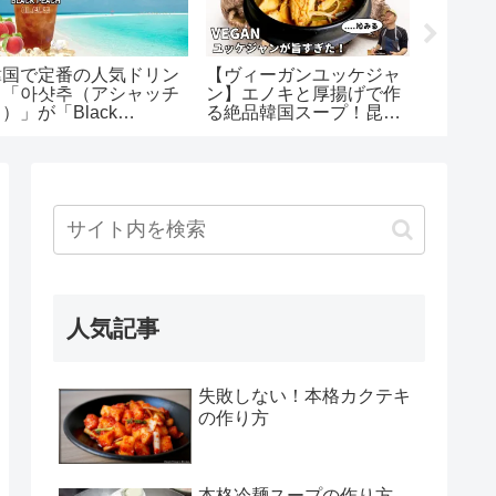
韓国で定番の人気ドリン
【ヴィーガンユッケジャ
柿キム
ク「아샷추（アシャッチ
ン】エノキと厚揚げで作
）」が「Black
る絶品韓国スープ！昆布
each」として新大久保
と椎茸の旨みたっぷりレ
に登場！
シピ
人気記事
失敗しない！本格カクテキ
の作り方
本格冷麺スープの作り方