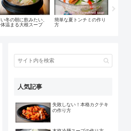
寒い冬の朝に飲みたい、
簡単な夏トンチミの作り
お肉の
身体温まる大根スープ
方
玉ねぎ
人気記事
失敗しない！本格カクテキ
の作り方
本格冷麺スープの作り方