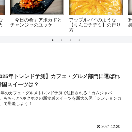
な
「今日の肴」アボカドと
アップルパイのような
カ
チャンジャのユッケ
【りんごチヂミ】の作り
方
2025年トレンド予測】カフェ・グルメ部門に選ばれ
韓国スイーツは？
25年のカフェ・グルメトレンド予測で注目される「カムジャパ
。もちっと×ホクホクの新食感スイーツを新大久保「シンチョンカ
」で堪能しよう！
2024.12.20