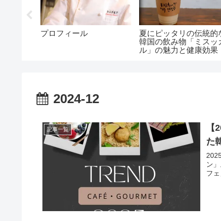
い【本場
プロフィール
夏にピッタリの伝統的
風キムチ
韓国の飲み物「ミスッ
ル」の魅力と健康効果
2024-12
【
記事一覧
た
20
ン」
フェ