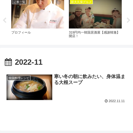
記事一覧
新大久保グルメ
記
プロフィール
319円均一韓国居酒屋【感謝韓激】
キム
開店！
キム
2022-11
寒い冬の朝に飲みたい、身体温ま
韓国料理レシピ
る大根スープ
2022.11.11