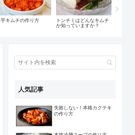
山芋キムチの作り方
トンチミはどんなキムチ
生キム
か知っていますか？
겉절이
人気記事
失敗しない！本格カクテキ
の作り方
本格冷麺スープの作り方