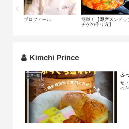
ジチゲの
プロフィール
簡単！【即席スンドゥ
チゲの作り方】
Kimchi Prince
ふっ
記事一覧
せい
の３