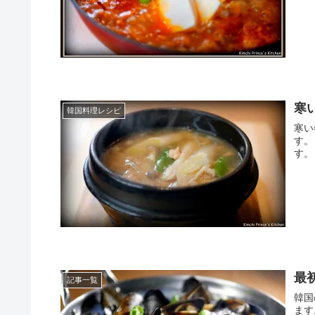
寒
韓国料理レシピ
寒い
す。
す。
最
記事一覧
韓国
ます