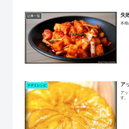
失
記事一覧
本格
ア
チヂミレシピ
アッ
す。