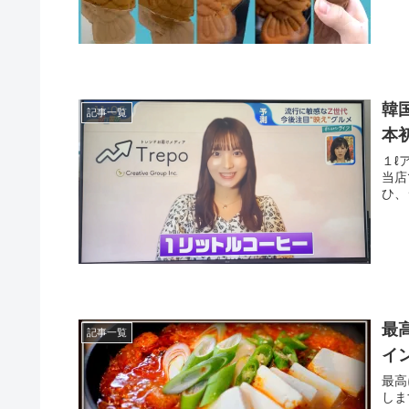
韓
記事一覧
本
１ℓ
当店
ひ、
最
記事一覧
イ
最高
しま