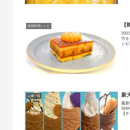
【
韓国料理レシピ
20
方を
シピ
新
記事一覧
最新
SH
【チ