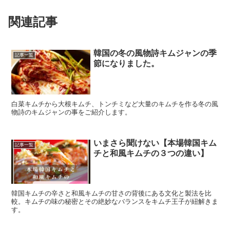
関連記事
韓国の冬の風物詩キムジャンの季
記事一覧
節になりました。
白菜キムチから大根キムチ、トンチミなど大量のキムチを作る冬の風
物詩のキムジャンの事をご紹介します。
いまさら聞けない【本場韓国キム
記事一覧
チと和風キムチの３つの違い】
韓国キムチの辛さと和風キムチの甘さの背後にある文化と製法を比
較。キムチの味の秘密とその絶妙なバランスをキムチ王子が紐解きま
す。