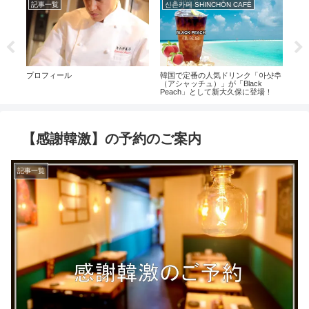
記事一覧
신촌카페 SHINCHŌN CAFĒ
記
プロフィール
韓国で定番の人気ドリンク「아샷추
【感
（アシャッチュ）」が「Black
Peach」として新大久保に登場！
【感謝韓激】の予約のご案内
記事一覧