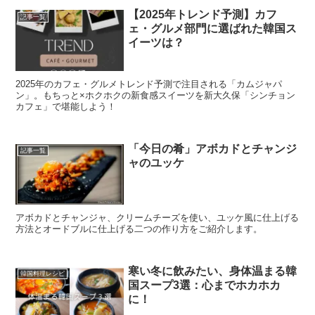
【2025年トレンド予測】カフ
記事一覧
ェ・グルメ部門に選ばれた韓国ス
イーツは？
2025年のカフェ・グルメトレンド予測で注目される「カムジャパ
ン」。もちっと×ホクホクの新食感スイーツを新大久保「シンチョン
カフェ」で堪能しよう！
「今日の肴」アボカドとチャンジ
記事一覧
ャのユッケ
アボカドとチャンジャ、クリームチーズを使い、ユッケ風に仕上げる
方法とオードブルに仕上げる二つの作り方をご紹介します。
寒い冬に飲みたい、身体温まる韓
韓国料理レシピ
国スープ3選：心までホカホカ
に！